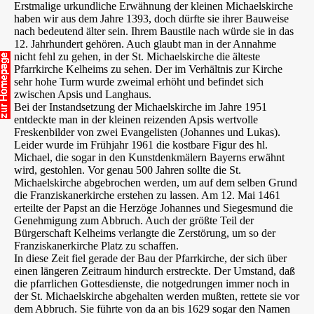
Erstmalige urkundliche Erwähnung der kleinen Michaelskirche
haben wir aus dem Jahre 1393, doch dürfte sie ihrer Bauweise
nach bedeutend älter sein. Ihrem Baustile nach würde sie in das
12. Jahrhundert gehören. Auch glaubt man in der Annahme
nicht fehl zu gehen, in der St. Michaelskirche die älteste
Pfarrkirche Kelheims zu sehen. Der im Verhältnis zur Kirche
sehr hohe Turm wurde zweimal erhöht und befindet sich
zwischen Apsis und Langhaus.
Bei der Instandsetzung der Michaelskirche im Jahre 1951
entdeckte man in der kleinen reizenden Apsis wertvolle
Freskenbilder von zwei Evangelisten (Johannes und Lukas).
Leider wurde im Frühjahr 1961 die kostbare Figur des hl.
Michael, die sogar in den Kunstdenkmälern Bayerns erwähnt
wird, gestohlen. Vor genau 500 Jahren sollte die St.
Michaelskirche abgebrochen werden, um auf dem selben Grund
die Franziskanerkirche erstehen zu lassen. Am 12. Mai 1461
erteilte der Papst an die Herzöge Johannes und Siegesmund die
Genehmigung zum Abbruch. Auch der größte Teil der
Bürgerschaft Kelheims verlangte die Zerstörung, um so der
Franziskanerkirche Platz zu schaffen.
In diese Zeit fiel gerade der Bau der Pfarrkirche, der sich über
einen längeren Zeitraum hindurch erstreckte. Der Umstand, daß
die pfarrlichen Gottesdienste, die notgedrungen immer noch in
der St. Michaelskirche abgehalten werden mußten, rettete sie vor
dem Abbruch. Sie führte von da an bis 1629 sogar den Namen