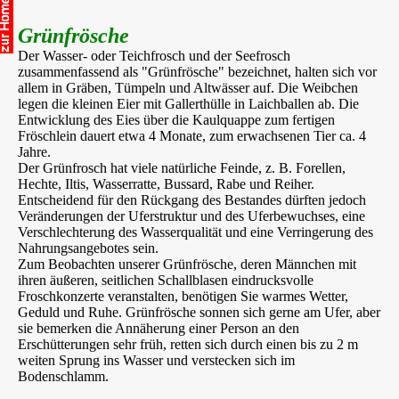
Grünfrösche
Der Wasser- oder Teichfrosch und der Seefrosch
zusammenfassend als "Grünfrösche" bezeichnet, halten sich vor
allem in Gräben, Tümpeln und Altwässer auf. Die Weibchen
legen die kleinen Eier mit Gallerthülle in Laichballen ab. Die
Entwicklung des Eies über die Kaulquappe zum fertigen
Fröschlein dauert etwa 4 Monate, zum erwachsenen Tier ca. 4
Jahre.
Der Grünfrosch hat viele natürliche Feinde, z. B. Forellen,
Hechte, Iltis, Wasserratte, Bussard, Rabe und Reiher.
Entscheidend für den Rückgang des Bestandes dürften jedoch
Veränderungen der Uferstruktur und des Uferbewuchses, eine
Verschlechterung des Wasserqualität und eine Verringerung des
Nahrungsangebotes sein.
Zum Beobachten unserer Grünfrösche, deren Männchen mit
ihren äußeren, seitlichen Schallblasen eindrucksvolle
Froschkonzerte veranstalten, benötigen Sie warmes Wetter,
Geduld und Ruhe. Grünfrösche sonnen sich gerne am Ufer, aber
sie bemerken die Annäherung einer Person an den
Erschütterungen sehr früh, retten sich durch einen bis zu 2 m
weiten Sprung ins Wasser und verstecken sich im
Bodenschlamm.