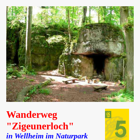
Wanderweg
"Zigeunerloch"
in Wellheim im Naturpark