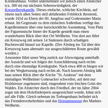
Kreideabbaus. Vorher unternehmen wir jedoch einen Abstecher
(ca. 300 m) zur nächsten Sehenswürdigkeit, der
Kreuzelbergkapelle
. Dieses einfache, schlichte Kirchlein, auf
einem nach allen Seiten steil abfallenden Felsblock thronend,
wurde 1654 zu Ehren der Hl. Jungfrau und Gottesmutter Maria
erbaut. Im Gegensatz zu dem einfachen Außenbau verfügt das
Kapelleninnere über eine barockzeitliche Ausstattung. Vom Platz
der Figurennische hinter der Kapelle genießt man einen
wunderbaren Blick über den Ort Wellheim. Von dort aus führt
ein Kreuzweg mit seinen 14 Stationen durch schattigen
Buchenwald hinauf zur Kapelle. (Der Abstieg ins Tal über den
Kreuzweg kann alternativ zur ausgeschilderten Route gewählt
werden.)
Ansonsten führt unser Weg zurück zur Abzweigung unterhalb
der Aussicht und wir folgen der Ausschilderung nach rechts
durch eine ehemalige Kreidegrube. Nach etwa 400 m biegen wir
bei der Wegkreuzung nach rechts ab. Nach kurzem Abstieg läßt
man seinen Blick über die Kirche "St. Andreas" mit dem
einmaligen Wellheimer Gottesacker schweifen, auf dem nur
Holzkreuze zugelassen sind, eingerahmt vom frischen Grün des
Waldes. Ein Abstecher durch den Friedhof, der im Jahre 2004
sogar mit dem Holzförderpreis ausgezeichnet wurde, lohnt sich
auf alle Fälle. Gleich nebenan im Torbogenhaus befindet sich
das Fremdenverkehrsbüro und das
Heimatmuseum
des Marktes
Wellheim.