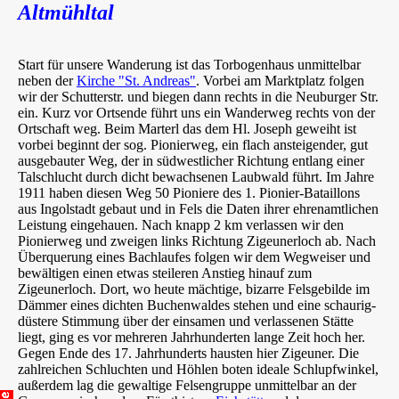
Altmühltal
Start für unsere Wanderung ist das Torbogenhaus unmittelbar
neben der
Kirche "St. Andreas"
. Vorbei am Marktplatz folgen
wir der Schutterstr. und biegen dann rechts in die Neuburger Str.
ein. Kurz vor Ortsende führt uns ein Wanderweg rechts von der
Ortschaft weg. Beim Marterl das dem Hl. Joseph geweiht ist
vorbei beginnt der sog. Pionierweg, ein flach ansteigender, gut
ausgebauter Weg, der in südwestlicher Richtung entlang einer
Talschlucht durch dicht bewachsenen Laubwald führt. Im Jahre
1911 haben diesen Weg 50 Pioniere des 1. Pionier-Bataillons
aus Ingolstadt gebaut und in Fels die Daten ihrer ehrenamtlichen
Leistung eingehauen. Nach knapp 2 km verlassen wir den
Pionierweg und zweigen links Richtung Zigeunerloch ab. Nach
Überquerung eines Bachlaufes folgen wir dem Wegweiser und
bewältigen einen etwas steileren Anstieg hinauf zum
Zigeunerloch. Dort, wo heute mächtige, bizarre Felsgebilde im
Dämmer eines dichten Buchenwaldes stehen und eine schaurig-
düstere Stimmung über der einsamen und verlassenen Stätte
liegt, ging es vor mehreren Jahrhunderten lange Zeit hoch her.
Gegen Ende des 17. Jahrhunderts hausten hier Zigeuner. Die
zahlreichen Schluchten und Höhlen boten ideale Schlupfwinkel,
außerdem lag die gewaltige Felsengruppe unmittelbar an der