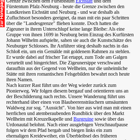
Grenze zwischen dem Fürstbistum
Eichstätt
und dem
Fürstentum Pfalz-Neuburg - heute die Grenze zwischen den
Landkreisen Eichstätt und Neuburg - und war deshalb als
Zufluchtsort besonders geeignet, da man mit ein paar Schritten
über die "Landesgrenze" fliehen konnte. Doch hatten die
Zigeuner in ihrem Unterschlupf keine lange Bleibe: Als eine
Gruppe von ihnen 1699 in Neuburg beim Einzug des Kurfürsten
Johann Wilhelm aufspielte, sahen sie auch die Kunstschätze des
Neuburger Schlosses. Ihr Anführer stieg deshalb nachts in das
Schloß ein, um ein Gemälde mit goldenem Rahmen zu stehlen.
Er wurde dabei auf frischer Tat ertappt, zum Tode am Galgen
verurteilt und hingerichtet. Die Zigeunersippe verschwand
daraufhin aus der Gegend von Wellheim, nur die unheimliche
Stätte mit ihren romantischen Felsgebilden bewahrt noch heute
ihren Namen.
Nach kurzer Rast führt uns der Weg wieder zurück zum
Pionierweg. Wir folgen diesem bergauf und orientieren uns an
der Beschilderung nach rechts. Unsere Wanderung führt uns
rechterhand über einen von Blaubeerensträuchern umsäumten
Waldweg zur sog. "Aussicht". Von hier aus wird man mit einen
herrlichen und atemberaubenden Rundblick über den Markt
Wellheim mit Kreuzelkapelle und
Burgruine
sowie über das
Urdonautal belohnt. Nach einer ausgiebigen Verschnaufpause
folgen wir dem Pfad bergab und biegen links ein zum
ehemaligen Kreideweiher, ein Überbleibsel des früheren