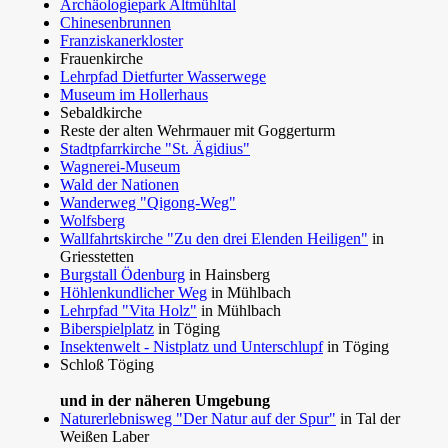
Archäologiepark Altmühltal
Chinesenbrunnen
Franziskanerkloster
Frauenkirche
Lehrpfad Dietfurter Wasserwege
Museum im Hollerhaus
Sebaldkirche
Reste der alten Wehrmauer mit Goggerturm
Stadtpfarrkirche "St. Ägidius"
Wagnerei-Museum
Wald der Nationen
Wanderweg "Qigong-Weg"
Wolfsberg
Wallfahrtskirche "Zu den drei Elenden Heiligen"
in
Griesstetten
Burgstall Ödenburg
in Hainsberg
Höhlenkundlicher Weg
in Mühlbach
Lehrpfad "Vita Holz"
in Mühlbach
Biberspielplatz
in Töging
Insektenwelt - Nistplatz und Unterschlupf
in Töging
Schloß Töging
und in der näheren Umgebung
Naturerlebnisweg "Der Natur auf der Spur"
in Tal der
Weißen Laber