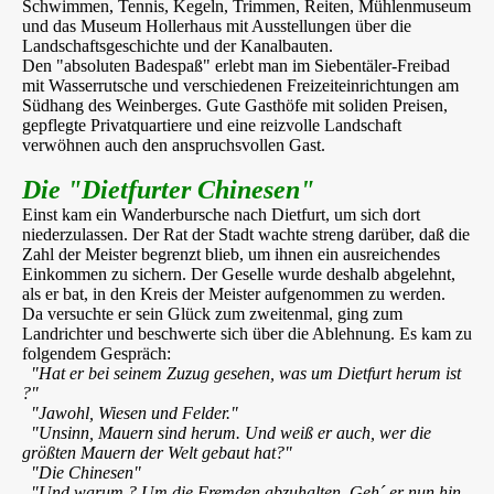
Schwimmen, Tennis, Kegeln, Trimmen, Reiten, Mühlenmuseum
und das Museum Hollerhaus mit Ausstellungen über die
Landschaftsgeschichte und der Kanalbauten.
Den "absoluten Badespaß" erlebt man im Siebentäler-Freibad
mit Wasserrutsche und verschiedenen Freizeiteinrichtungen am
Südhang des Weinberges. Gute Gasthöfe mit soliden Preisen,
gepflegte Privatquartiere und eine reizvolle Landschaft
verwöhnen auch den anspruchsvollen Gast.
Die "Dietfurter Chinesen"
Einst kam ein Wanderbursche nach Dietfurt, um sich dort
niederzulassen. Der Rat der Stadt wachte streng darüber, daß die
Zahl der Meister begrenzt blieb, um ihnen ein ausreichendes
Einkommen zu sichern. Der Geselle wurde deshalb abgelehnt,
als er bat, in den Kreis der Meister aufgenommen zu werden.
Da versuchte er sein Glück zum zweitenmal, ging zum
Landrichter und beschwerte sich über die Ablehnung. Es kam zu
folgendem Gespräch:
"Hat er bei seinem Zuzug gesehen, was um Dietfurt herum ist
?"
"Jawohl, Wiesen und Felder."
"Unsinn, Mauern sind herum. Und weiß er auch, wer die
größten Mauern der Welt gebaut hat?"
"Die Chinesen"
"Und warum ? Um die Fremden abzuhalten. Geh´ er nun hin